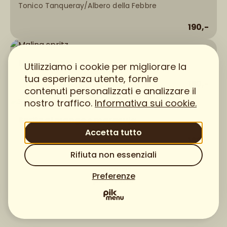
Tonico Tanqueray/Albero della Febbre
190,-
Malina spritz
Utilizziamo i cookie per migliorare la
tua esperienza utente, fornire
180,-
contenuti personalizzati e analizzare il
nostro traffico.
Informativa sui cookie.
Spritz al mango e maracuja
Accetta tutto
180,-
Rifiuta non essenziali
Creato con
Preferenze